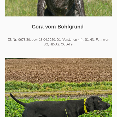
Cora vom Böhlgrund
ZB-Nr. 0678/20, gew. 18.04.2020, D1 (Vorstehen 4h) , S1,HN, Formwert
SG, HD-A2; OCD-frei