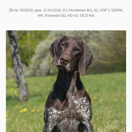
ZB-Nr. 0530/18, gew. 11.04.2018, D1 (Vorstehen 4h), S1, VGP 1 320Pkt,
HN, Formwert SG, HD-A2; OCD-frei